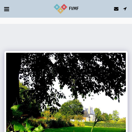
gtag('config', 'G-5T2FDQN1C0');
FVMF