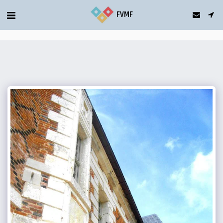
gtag('config', 'G-5T2FDQN1C0');
FVMF