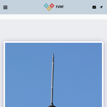
gtag('config', 'G-5T2FDQN1C0');
FVMF