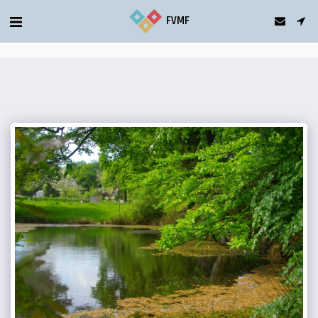
gtag('config', 'G-5T2FDQN1C0');
FVMF