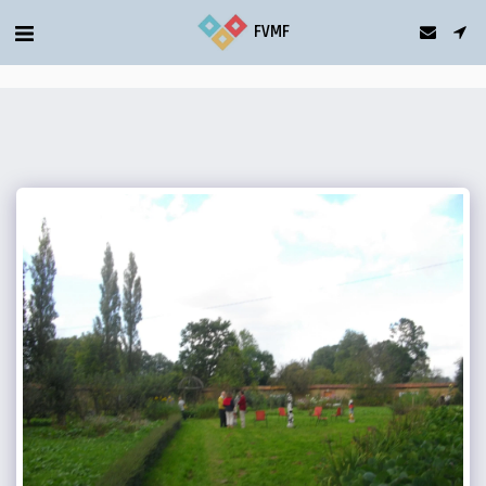
gtag('config', 'G-5T2FDQN1C0');
FVMF