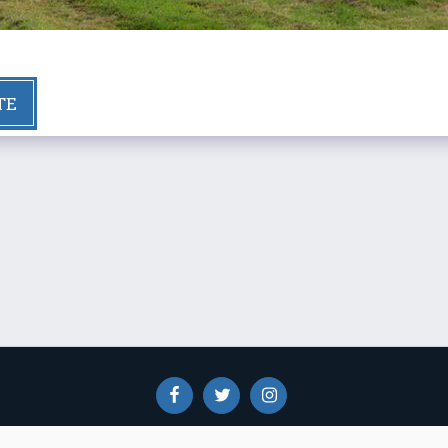
TE
Actualités
Découvrez
A Propos De Nous
Adhérez