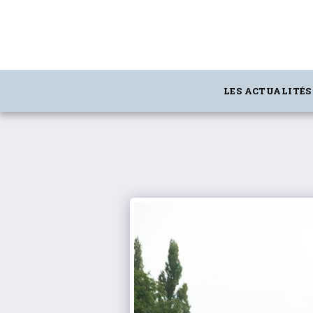
gtag('config', 'G-5T2FDQN1C0');
LES ACTUALITÉS