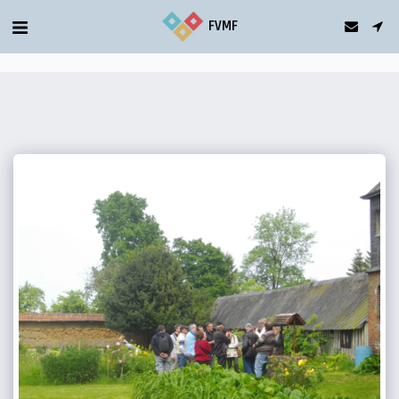
gtag('config', 'G-5T2FDQN1C0');
FVMF