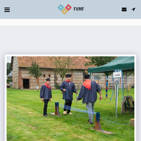
gtag('config', 'G-5T2FDQN1C0');
FVMF