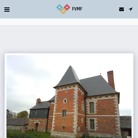
gtag('config', 'G-5T2FDQN1C0');
FVMF