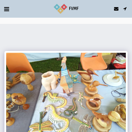
gtag('config', 'G-5T2FDQN1C0');
FVMF