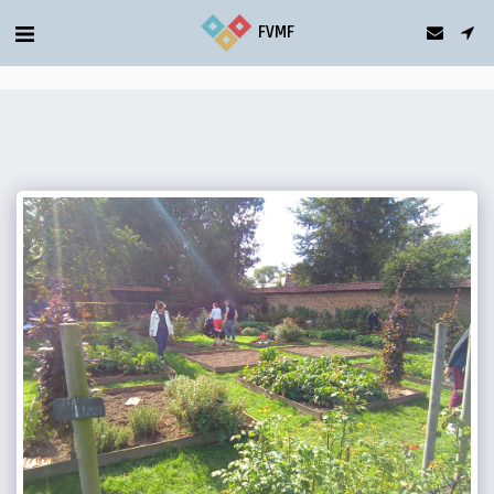
gtag('config', 'G-5T2FDQN1C0');
FVMF