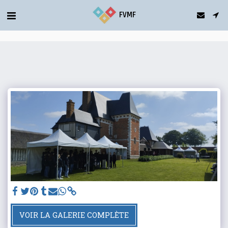
gtag('config', 'G-5T2FDQN1C0');
FVMF
VOIR LA GALERIE COMPLÈTE