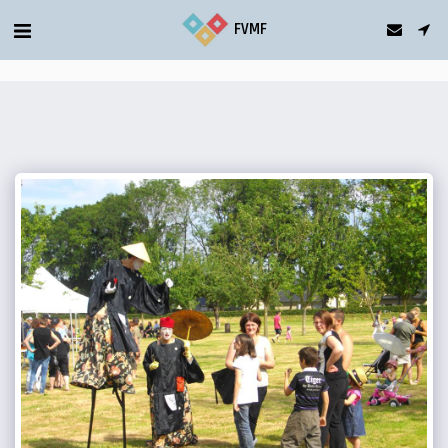
gtag('config', 'G-5T2FDQN1C0');
FVMF