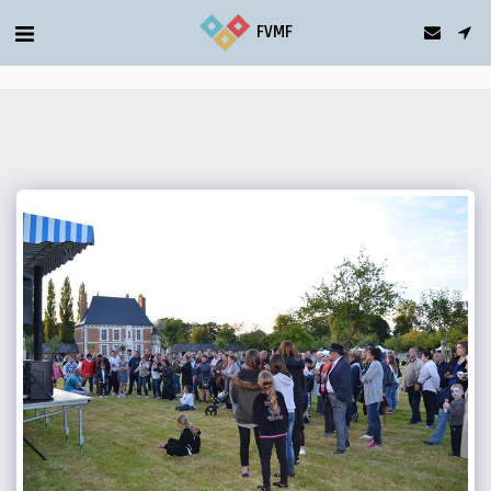
gtag('config', 'G-5T2FDQN1C0');
FVMF