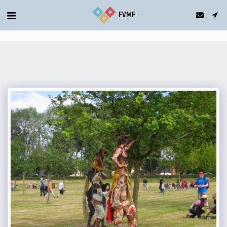
gtag('config', 'G-5T2FDQN1C0');
FVMF