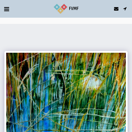
gtag('config', 'G-5T2FDQN1C0');
FVMF