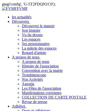
gtag('config', 'G-5T2FDQN1C0');
FVMF
les actualités
Découvrez
Découvrez le manoir
Son histoire
Vu du dessus
Les espaces
Ses pensionnaires
La galerie des espaces
Regard d'artiste
A propos de nous
A propos de nous
Histoire de l'association
Convention avec la mairie
Trombinoscope
Nos Activités
Agenda
Les Fêtes de l'association
Manifestations conjointes
COLLECTION DE CARTE POSTALE
Revue de presse
Adhérez
Dons et adhésions