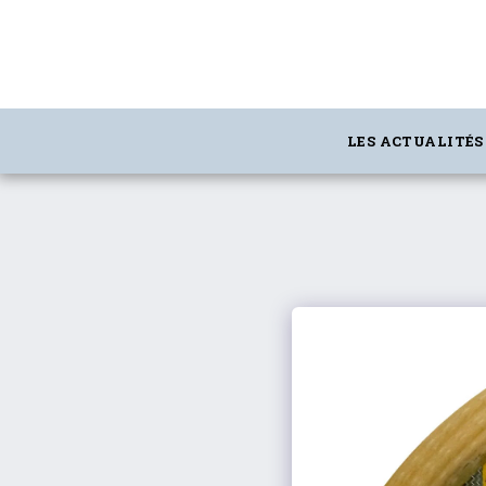
gtag('config', 'G-5T2FDQN1C0');
LES ACTUALITÉS