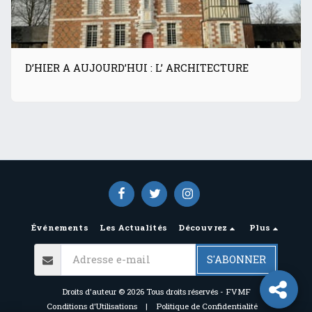
D’HIER A AUJOURD’HUI : L’ ARCHITECTURE
Événements
Les Actualités
Découvrez
Plus
S'ABONNER
Droits d'auteur © 2026 Tous droits réservés -
FVMF
Conditions d'Utilisations
|
Politique de Confidentialité