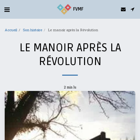
gtag('config', 'G-5T2FDQN1C0');
FVMF
Accueil
Son histoire
Le manoir après la Révolution
LE MANOIR APRÈS LA
RÉVOLUTION
2 min lu