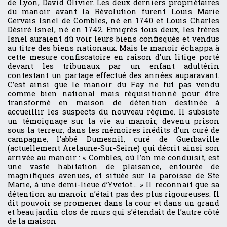
de Lyon, David Olivier. Les deux derniers propriétaires
du manoir avant la Révolution furent Louis Marie
Gervais Isnel de Combles, né en 1740 et Louis Charles
Désiré Isnel, né en 1742. Emigrés tous deux, les frères
Isnel auraient dû voir leurs biens confisqués et vendus
au titre des biens nationaux. Mais le manoir échappa à
cette mesure confiscatoire en raison d’un litige porté
devant les tribunaux par un enfant adultérin
contestant un partage effectué des années auparavant.
C’est ainsi que le manoir du Fay ne fut pas vendu
comme bien national mais réquisitionné pour être
transformé en maison de détention destinée à
accueillir les suspects du nouveau régime. Il subsiste
un témoignage sur la vie au manoir, devenu prison
sous la terreur, dans les mémoires inédits d’un curé de
campagne, l’abbé Dumesnil, curé de Guerbaville
(actuellement Arelaune-Sur-Seine) qui décrit ainsi son
arrivée au manoir : « Combles, où l’on me conduisit, est
une vaste habitation de plaisance, entourée de
magnifiques avenues, et située sur la paroisse de Ste
Marie, à une demi-lieue d’Yvetot… » Il reconnait que sa
détention au manoir n’était pas des plus rigoureuses. Il
dit pouvoir se promener dans la cour et dans un grand
et beau jardin clos de murs qui s’étendait de l’autre côté
de la maison