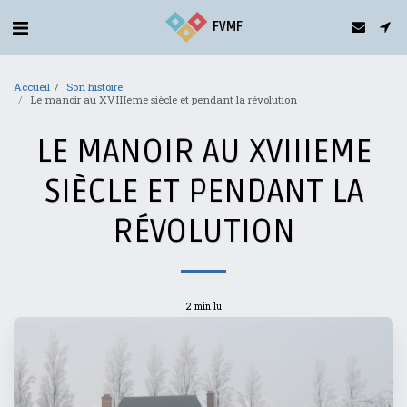
gtag('config', 'G-5T2FDQN1C0');
FVMF
Accueil
Son histoire
Le manoir au XVIIIeme siècle et pendant la révolution
LE MANOIR AU XVIIIEME
SIÈCLE ET PENDANT LA
RÉVOLUTION
2 min lu